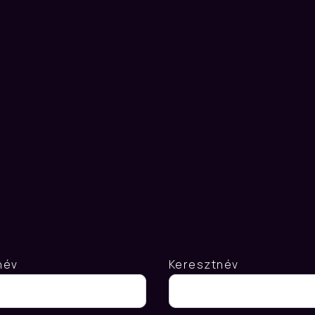
rdésed
van?
Írj
nekün
Gyorsan
válaszolunk.
név
Keresztnév