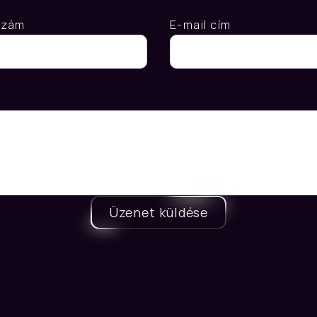
szám
E-mail cím
Üzenet küldése