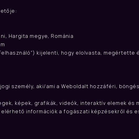
tetője:
heni, Hargita megye, Románia
om
elhasználó”) kijelenti, hogy elolvasta, megértette é
ogi személy, aki/ami a Weboldalt hozzáféri, böngészi
gek, képek, grafikák, videók, interaktív elemek és
 elérhető információk a fogászati képzésekről és es