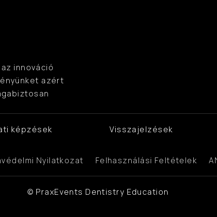
az innováció 
ényünket azért 
agabiztosan 
ati képzések
Visszajelzések
védelmi Nyilatkozat
Felhasználási Feltételek
A
© PraxEvents Dentistry Education