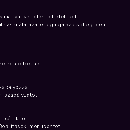
almát vagy a jelen Feltételeket.
al használatával elfogadja az esetlegesen 
rel rendelkeznek.
zabályozza.
mi szabályzatot.
t célokból.
Beállítások” menüpontot.