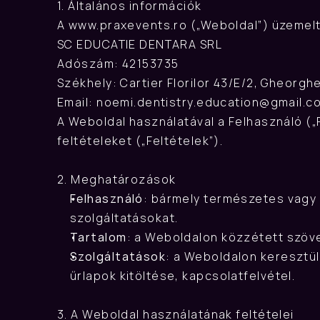
1. Általános információk
A 
www.praxevents.ro
 („Weboldal”) üzemel
SC EDUCATIE DENTARA SRL
Adószám: 42153735
Székhely: Cartier Florilor 43/E/2, Gheorg
Email: 
noemi.dentistry.education@gmail.c
A Weboldal használatával a Felhasználó („F
feltételeket („Feltételek”).
2. Meghatározások
Felhasználó
: bármely természetes vagy j
szolgáltatásokat.
Tartalom
: a Weboldalon közzétett szöve
Szolgáltatások
: a Weboldalon keresztül
űrlapok kitöltése, kapcsolatfelvétel.
3. A Weboldal használatának feltételei