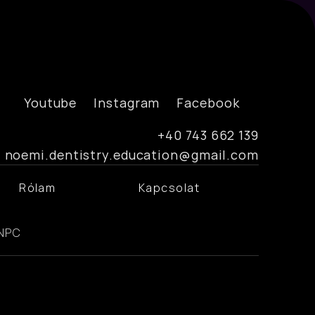
Youtube
Instagram
Facebook
 +40 743 662 139
noemi.dentistry.education@gmail.com
Rólam
Kapcsolat
NPC