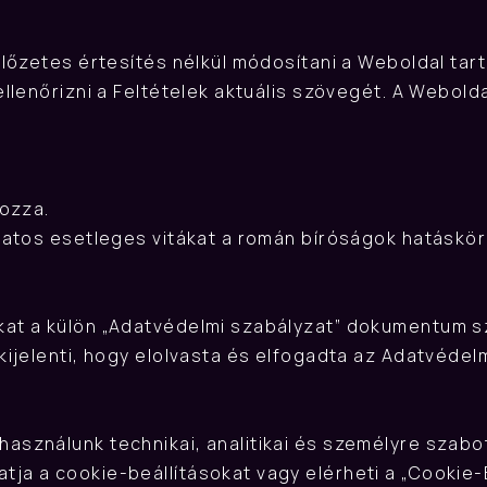
lőzetes értesítés nélkül módosítani a Weboldal tart
llenőrizni a Feltételek aktuális szövegét. A Webold
yozza.
latos esetleges vitákat a román bíróságok hatáskör
kat a külön „Adatvédelmi szabályzat” dokumentum s
kijelenti, hogy elolvasta és elfogadta az Adatvédel
sználunk technikai, analitikai és személyre szabot
ja a cookie-beállításokat vagy elérheti a „Cookie-