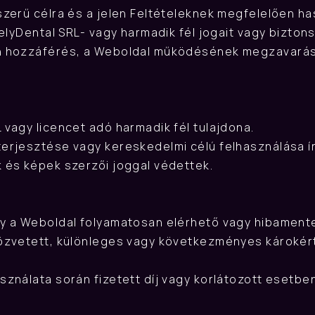
szerű célra és a jelen Feltételeknek megfelelően ha
kelyDental SRL- vagy harmadik fél jogait vagy bizton
n hozzáférés, a Weboldal működésének megzavarása
 vagy licencet adó harmadik fél tulajdona.
erjesztése vagy kereskedelmi célú felhasználása írá
 és képek szerzői joggal védettek.
gy a Weboldal folyamatosan elérhető vagy hibamente
közvetett, különleges vagy következményes károkért
ználata során fizetett díj vagy korlátozott esetben