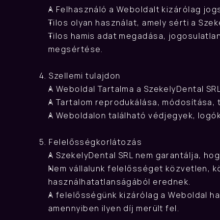
A Felhasználó a Weboldalt kizárólag jog
Tilos olyan használat, amely sérti a Sze
Tilos hamis adat megadása, jogosulatla
megsértése.
4. Szellemi tulajdon
A Weboldal Tartalma a SzekelyDental SRL
A Tartalom reprodukálása, módosítása, t
A Weboldalon található védjegyek, logók
5. Felelősségkorlátozás
A SzekelyDental SRL nem garantálja, ho
Nem vállalunk felelősséget közvetlen, 
használhatatlanságából erednek.
A felelősségünk kizárólag a Weboldal has
amennyiben ilyen díj merült fel.