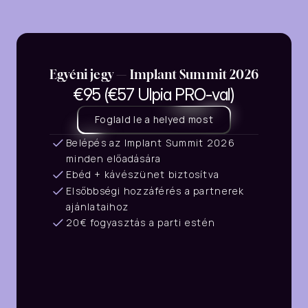
helyed,
és
légy
részese
egy
olyan
eseménynek,
amely
gyakorlati
tudást,
inspirációt
és
értékes
szakmai
kapcsolatokat
nyújt
neked
és
rendelődnek.
Egyéni jegy — Implant Summit 2026
€95 (€57 Ulpia PRO-val)
Foglald le a helyed most
Belépés az Implant Summit 2026 
minden előadására
Ebéd + kávészünet biztosítva
Elsőbbségi hozzáférés a partnerek 
ajánlataihoz
20€ fogyasztás a parti estén