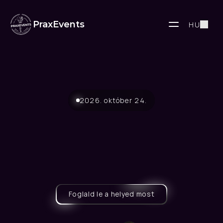
PraxEvents
HU
2026. október 24.
Hands-On:
Implantációs
rehabilitáció
a
felső
fogsor
hátsó
régiójában
A
felső
állcsont
hátsó
szegmentumának
minimál
invazív
implantoprotetikai
ellátása.
Foglald le a helyed most