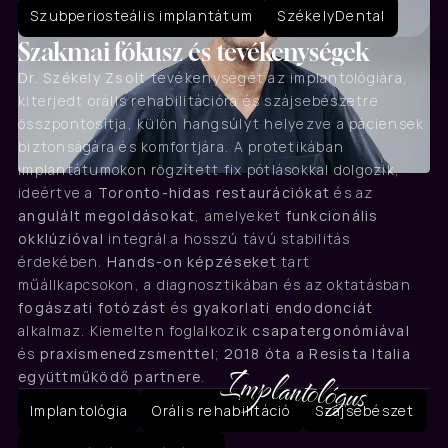
Szubperiosteális implantátum﻿
SzékelyDental
Szakmai fókusz és tevékenységek﻿
Dr. Székely Zsolt
 tevékenységét az implantológiára, 
kiterjedt orális rehabilitációra és szájsebészetre 
összpontosítja, külön hangsúlyt helyezve a páciensek 
biztonságára és komfortjára. A protetikában 
implantátumokon rögzített fix pótlásokkal dolgozik, 
ideértve a 
Toronto-hidas restaurációkat
 és az 
angulált megoldásokat
, amelyeket 
funkcionális 
okklúzióval
 integrál a hosszú távú stabilitás 
érdekében. 
Hands-on képzéseket
 tart 
műállkapcsokon, a diagnosztikában és az oktatásban 
fogászati fotózást
 és 
gyakorlati endodonciát
alkalmaz. Kiemelten foglalkozik 
csapatergonómiával
és 
praxismenedzsmenttel
; 
2018 óta a Resista Italia 
Implantológus﻿
együttműködő partnere
.
Implantológia
Orális rehabilitáció﻿
Szájsebészet