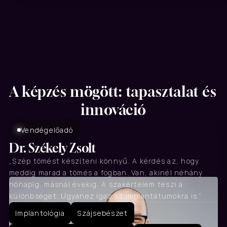
A képzés mögött: tapasztalat és 
innováció
Vendégelőadó
Dr. Székely Zsolt
„Szép tömést készíteni könnyű. A kérdés az, hogy 
meddig marad a tömés a fogban. Van, akinél néhány 
hónapig, másnál évekig. A szakértelem teszi a 
különbséget. Ugyanez igaz az implantátumokra is.”
Implantológia
Szájsebészet