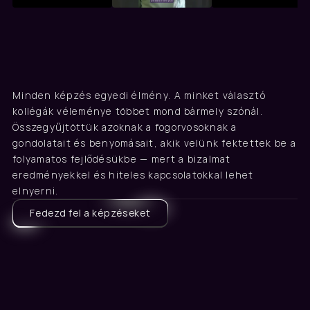
Valódi tapasztalat
Akik velünk tanultak, ezt 
Minden képzés egyedi élmény. A minket választó 
mondják
kollégák véleménye többet mond bármely szónál. 
Összegyűjtöttük azoknak a fogorvosoknak a 
gondolatait és benyomásait, akik velünk fektettek be a 
folyamatos fejlődésükbe — mert a bizalmat 
eredményekkel és hiteles kapcsolatokkal lehet 
elnyerni.
Fedezd fel a képzéseket