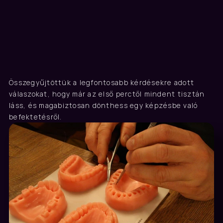
GYIK
Összegyűjtöttük a legfontosabb kérdésekre adott 
Gyakori kérdések
válaszokat, hogy már az első perctől mindent tisztán 
láss, és magabiztosan dönthess egy képzésbe való 
befektetésről.