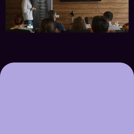
Erősítsd
meg
részvételed,
mielőtt
betelnek
a
helyek.
Képzéseinken
a
férőhelyek
száma
korlátozott,
hogy
megőrizzük
az
élmény
minőségét.
Foglald
le
időben
a