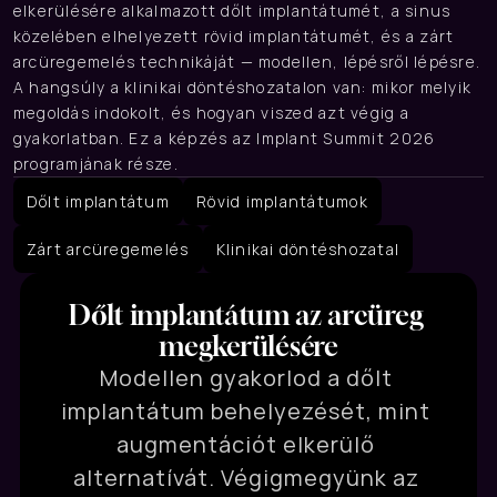
elkerülésére alkalmazott dőlt implantátumét, a sinus 
közelében elhelyezett rövid implantátumét, és a zárt 
arcüregemelés technikáját — modellen, lépésről lépésre. 
A hangsúly a klinikai döntéshozatalon van: mikor melyik 
megoldás indokolt, és hogyan viszed azt végig a 
gyakorlatban. Ez a képzés az Implant Summit 2026 
programjának része.
Dőlt implantátum
Rövid implantátumok
Zárt arcüregemelés
Klinikai döntéshozatal
Dőlt implantátum az arcüreg 
megkerülésére
Modellen gyakorlod a dőlt 
implantátum behelyezését, mint 
augmentációt elkerülő 
alternatívát. Végigmegyünk az 