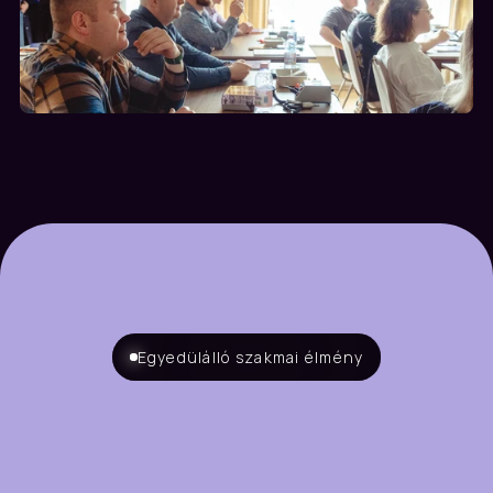
Egyedülálló szakmai élmény
Ez
a
képzés
lezárult.
Találkozunk
a
következő
alkalommal.