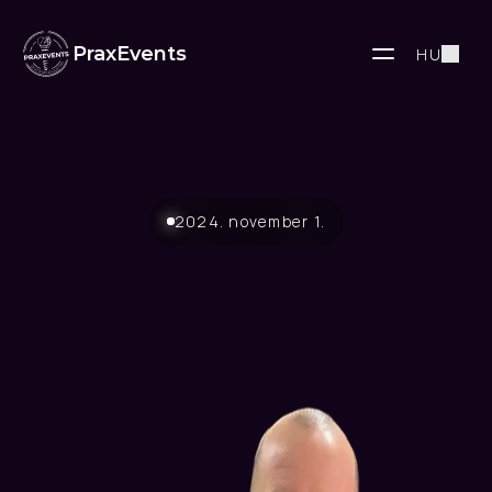
PraxEvents
HU
2024. november 1.
Teljes
ívű
fogimplantátum-
rehabilitáció
Amikor
az
implantátum
a
legjobb
megoldás,
Te
belevágsz?