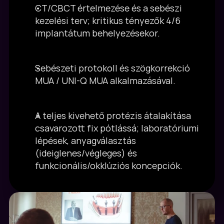
CT/CBCT értelmezése és a sebészi 
kezelési terv; kritikus tényezők 4/6 
implantátum behelyezésekor.
Sebészeti protokoll és szögkorrekció 
MUA / UNI-Q MUA alkalmazásával.
A teljes kivehető protézis átalakítása 
csavarozott fix pótlássá; laboratóriumi 
lépések, anyagválasztás 
(ideiglenes/végleges) és 
funkcionális/okklúziós koncepciók.