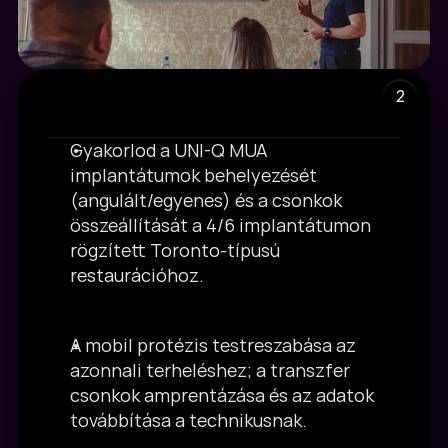
2
Gyakorlod a UNI-Q MUA 
Gyakorlati rész
implantátumok behelyezését 
(angulált/egyenes) és a csonkok 
összeállítását a 4/6 implantátumon 
rögzített Toronto-típusú 
restaurációhoz.
A mobil protézis testreszabása az 
azonnali terheléshez; a transzfer 
csonkok amprentázása és az adatok 
továbbítása a technikusnak.