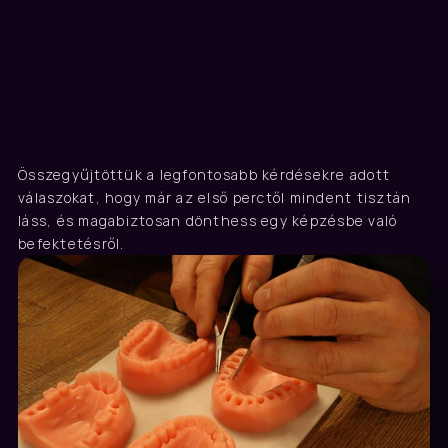
GYIK
Összegyűjtöttük a legfontosabb kérdésekre adott 
Gyakori kérdések
válaszokat, hogy már az első perctől mindent tisztán 
láss, és magabiztosan dönthess egy képzésbe való 
befektetésről.