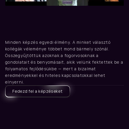
Valódi tapasztalat
Akik velünk tanultak, ezt 
Minden képzés egyedi élmény. A minket választó 
mondják
kollégák véleménye többet mond bármely szónál. 
Összegyűjtöttük azoknak a fogorvosoknak a 
gondolatait és benyomásait, akik velünk fektettek be a 
folyamatos fejlődésükbe — mert a bizalmat 
eredményekkel és hiteles kapcsolatokkal lehet 
elnyerni.
Fedezd fel a képzéseket