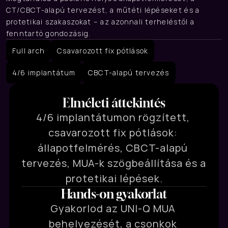
CT/CBCT-alapú tervezést, a műtéti lépéseket és a 
protetikai szakaszokat – az azonnali terheléstől a 
fenntartó gondozásig.
Full arch
Csavarozott fix pótlások
4/6 implantátum
CBCT-alapú tervezés
Elméleti áttekintés
4/6 implantátumon rögzített, 
csavarozott fix pótlások: 
állapotfelmérés, CBCT-alapú 
tervezés, MUA-k szögbeállítása és a 
protetikai lépések.
Hands-on gyakorlat
Gyakorlod az UNI-Q MUA 
behelyezését, a csonkok 