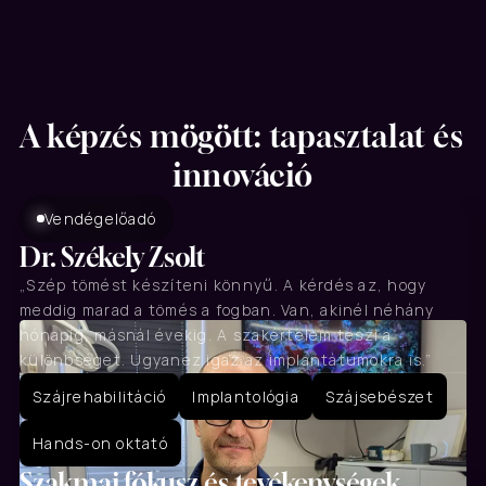
A képzés mögött: tapasztalat és 
innováció
Vendégelőadó
Dr. Székely Zsolt
„Szép tömést készíteni könnyű. A kérdés az, hogy 
meddig marad a tömés a fogban. Van, akinél néhány 
hónapig, másnál évekig. A szakértelem teszi a 
különbséget. Ugyanez igaz az implantátumokra is.”
Szájrehabilitáció
Implantológia
Szájsebészet
Hands-on oktató
Szakmai fókusz és tevékenységek