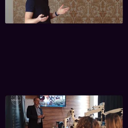
Ízelítő képzéseink 
hangulatából