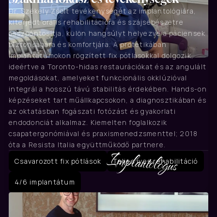
Dr. Székely Zsolt tevékenységét az implantológiára, 
kiterjedt orális rehabilitációra és szájsebészetre 
összpontosítja, külön hangsúlyt helyezve a páciensek 
biztonságára és komfortjára. A protetikában 
implantátumokon rögzített fix pótlásokkal dolgozik, 
ideértve a Toronto-hidas restaurációkat és az angulált 
megoldásokat, amelyeket funkcionális okklúzióval 
integrál a hosszú távú stabilitás érdekében. Hands-on 
képzéseket tart műállkapcsokon, a diagnosztikában és 
az oktatásban fogászati fotózást és gyakorlati 
endodonciát alkalmaz. Kiemelten foglalkozik 
csapatergonómiával és praxismenedzsmenttel; 2018 
óta a Resista Italia együttműködő partnere.
Implantológus
Csavarozott fix pótlások
Teljes íves rehabilitáció
4/6 implantátum