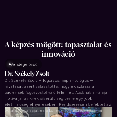
A képzés mögött: tapasztalat és 
innováció
Vendégelőadó
Dr. Székely Zsolt
Dr. Székely Zsolt — fogorvos, implantológus — 
hivatását azért választotta, hogy eloszlassa a 
páciensek fogorvostól való félelmét. Azoknak a hálája 
motiválja, akiknek sikerült segítenie egy jobb 
életminőség elnyerésében. Rendszeresen befektet az 
oktatásba, a saját és a kollégái folyamatos szakmai 
fejlődésébe.