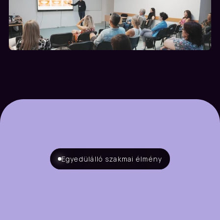
Egyedülálló szakmai élmény
Ez
a
képzés
lezárult.
Találkozunk
a
következő
alkalommal.