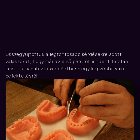
GYIK
Összegyűjtöttük a legfontosabb kérdésekre adott 
Gyakori kérdések
válaszokat, hogy már az első perctől mindent tisztán 
láss, és magabiztosan dönthess egy képzésbe való 
befektetésről.