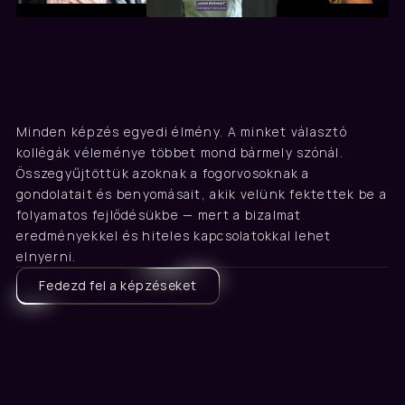
Valódi tapasztalat
Akik velünk tanultak, ezt 
Minden képzés egyedi élmény. A minket választó 
mondják
kollégák véleménye többet mond bármely szónál. 
Összegyűjtöttük azoknak a fogorvosoknak a 
gondolatait és benyomásait, akik velünk fektettek be a 
folyamatos fejlődésükbe — mert a bizalmat 
eredményekkel és hiteles kapcsolatokkal lehet 
elnyerni.
Fedezd fel a képzéseket