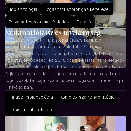
Implantológia
Fogászati szorongás kezelése
Folyamatos szakmai fejlődés
Oktató
Szakmai fókusz és tevékenység
Dr. Székely Zsolt implantológiára és komplex 
szájrehabilitációra specializálódott. Szakmai 
képzéseket szervez, támogatja az orvosok folyamatos 
szakmai fejlődését, és 2018 óta a Resista Italia előadó–
konzulense. Munkájának fókusza a modern protokollok 
fejlesztése, a tudás megosztása, valamint a gyakorló 
fogorvosok támogatása a modern fogászat mindennapi 
kihívásaiban.
Haladó implantológia
Komplex szájrehabilitáció
Resista Italia előadó