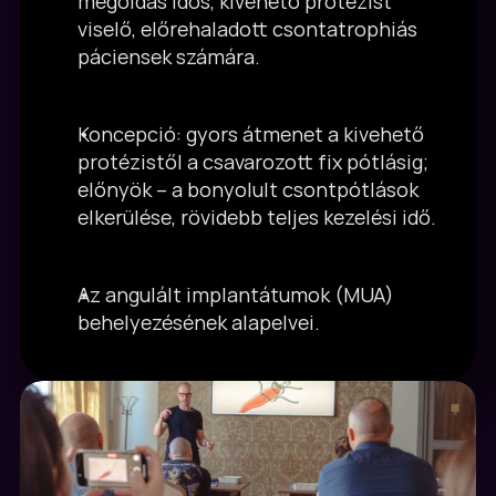
megoldás idős, kivehető protézist 
viselő, előrehaladott csontatrophiás 
páciensek számára.
Koncepció: gyors átmenet a kivehető 
protézistől a csavarozott fix pótlásig; 
előnyök – a bonyolult csontpótlások 
elkerülése, rövidebb teljes kezelési idő.
Az angulált implantátumok (MUA) 
behelyezésének alapelvei.