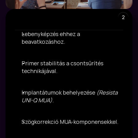
2
Lebenyképzés ehhez a 
Gyakorlati rész
beavatkozáshoz.
Primer stabilitás a csontsűrítés 
technikájával.
Implantátumok behelyezése 
(Resista 
UNI-Q MUA)
.
Szögkorrekció MUA-komponensekkel.