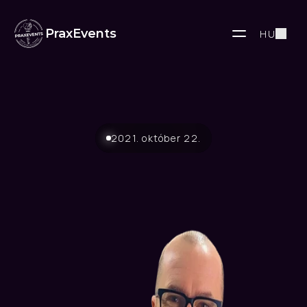
PraxEvents
HU
2021. október 22.
Teljes
száj
rehabilitáció
–
Live
op
Vegyél
részt
élő
műtéten!