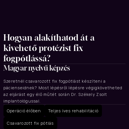
Hogyan alakíthatod át a 
kivehető protézist fix 
fogpótlássá?
Magyar nyelvű képzés
Szeretnél csavarozott fix fogpótlást készíteni a 
pácienseidnek? Most lépésről lépésre végigkövetheted 
az eljárást egy élő műtét során Dr. Székely Zsolt 
implantológussal.
Operáció élőben﻿
Teljes íves rehabilitáció﻿
Csavarozott fix pótlás﻿