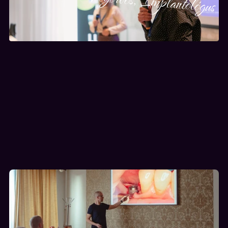
Fogorvos, Implantológus
Ízelítő 
képzéseink hangulatából