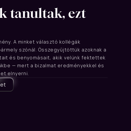
 tanultak, ezt 
ny. A minket választó kollégák 
rmely szónál. Összegyűjtöttük azoknak a 
it és benyomásait, akik velünk fektettek 
ükbe — mert a bizalmat eredményekkel és 
et elnyerni.
ket