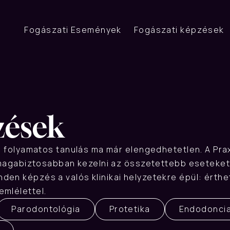
Fogászati Események
Fogászati képzések
zések
 a folyamatos tanulás ma már elengedhetetlen. A Pr
, magabiztosabban kezelni az összetettebb eseteket,
en képzés a valós klinikai helyzetekre épül: érthe
emlélettel.
Parodontológia
Protetika
Endodonci