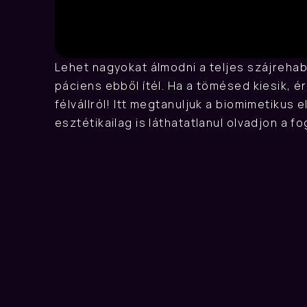
T
Lehet nagyokat álmodni a teljes szájrehabi
páciens ebből ítél. Ha a tömésed kiesik, é
félvállról! Itt megtanuljuk a biomimetikus
esztétikailag is láthatatlanul olvadjon a 