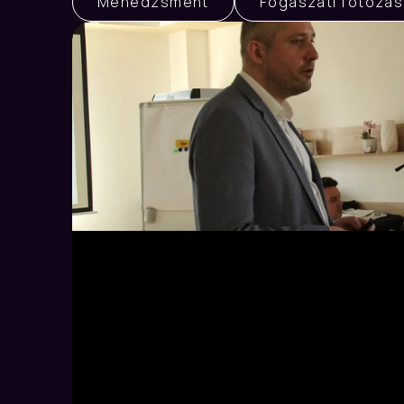
Menedzsment
Fogászati fotózás
Dr. Radánovics-Nagy Dániel, Dr. Mekis Miklós
Hatékonyságnövelés fogorvos és
együttműködésében
G
22 Iulie 2022
Négykezes fogászati kezelés: gyorsa
biztonságosabb, kényelmesebb munka