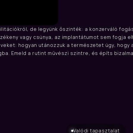
udj meg többet
litációkról, de legyünk őszinték: a konzerváló fogás
rzékeny vagy csúnya, az implantátumot sem fogja elh
 elveket: hogyan utánozzuk a természetet úgy, hogy a
fogba. Emeld a rutint művészi szintre, és építs biza
Valódi tapasztalat