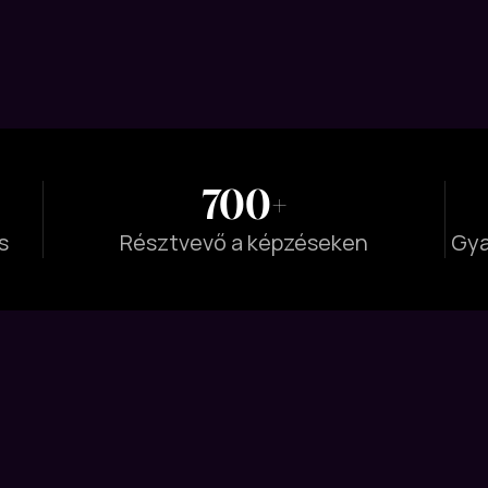
700+
s
Résztvevő a képzéseken
Gya