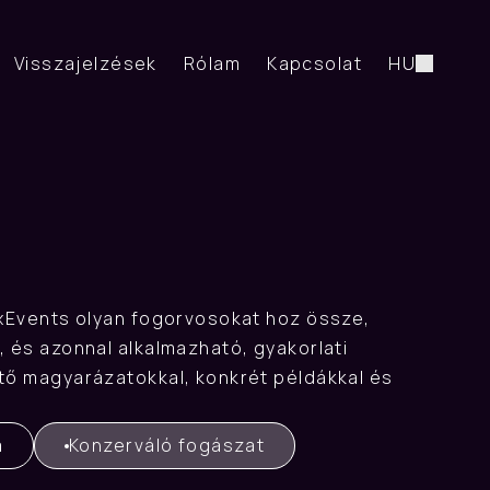
Visszajelzések
Rólam
Kapcsolat
HU
axEvents olyan fogorvosokat hoz össze, 
 és azonnal alkalmazható, gyakorlati 
tő magyarázatokkal, konkrét példákkal és 
a
Konzerváló fogászat