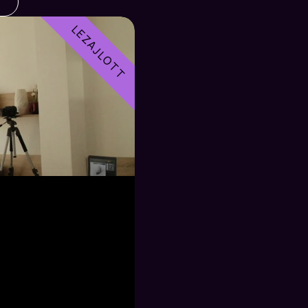
LEZAJLOTT
 asszisztens 
yergyószentmiklós
bb,
folyamat