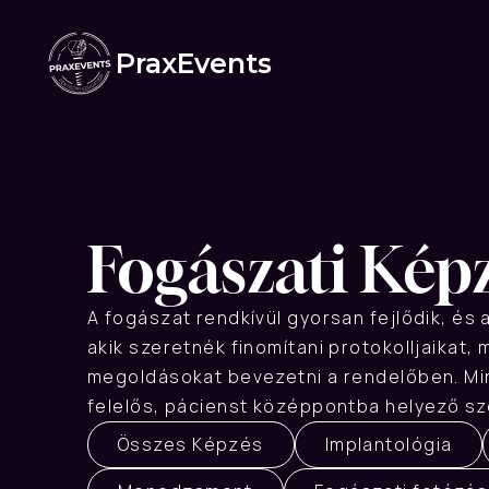
PraxEvents
Fogászati Kép
A fogászat rendkívül gyorsan fejlődik, és
akik szeretnék finomítani protokolljaikat
megoldásokat bevezetni a rendelőben. Mind
felelős, pácienst középpontba helyező sz
Összes Képzés
Implantológia