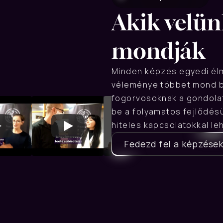
Akik velünk
mondják
Minden képzés egyedi élmé
véleménye többet mond bá
fogorvosoknak a gondolata
be a folyamatos fejlődés
hiteles kapcsolatokkal leh
Fedezd fel a képzése